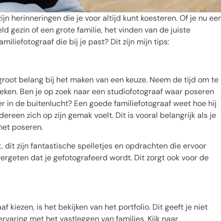
ijn herinneringen die je voor altijd kunt koesteren. Of je nu ee
 gezin of een grote familie, het vinden van de juiste
miliefotograaf die bij je past? Dit zijn mijn tips:
n groot belang bij het maken van een keuze. Neem de tijd om te
eken. Ben je op zoek naar een studiofotograaf waar poseren
er in de buitenlucht? Een goede familiefotograaf weet hoe hij
een zich op zijn gemak voelt. Dit is vooral belangrijk als je
met poseren.
t, dit zijn fantastische spelletjes en opdrachten die ervoor
vergeten dat je gefotografeerd wordt. Dit zorgt ook voor de
 kiezen, is het bekijken van het portfolio. Dit geeft je niet
ervaring met het vastleggen van families. Kijk naar