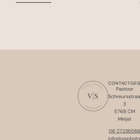
CONTACTGEG
Pastoor
Schreursstraa
3
5768 CM
Meijel
06 2723656
info@vsphoto